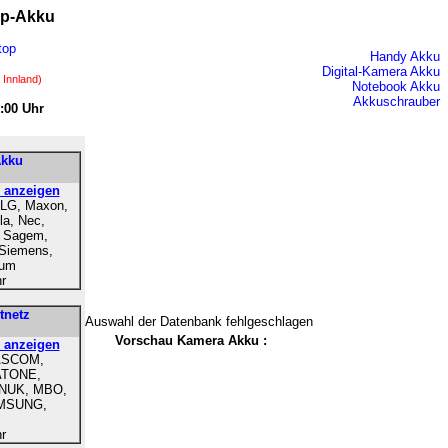
op-Akku
top
Handy Akku
Digital-Kamera Akku
 Innland)
Notebook Akku
Akkuschrauber
:00 Uhr
Akku
r anzeigen
, LG, Maxon,
la, Nec,
, Sagem,
Siemens,
ium
hr
tnetz
Auswahl der Datenbank fehlgeschlagen
Vorschau Kamera Akku :
r anzeigen
ASCOM,
ATONE,
NUK, MBO,
MSUNG,
hr