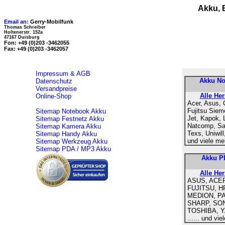
Akku, 
Email an:
Gerry-Mobilfunk
Thomas Schreiber
Holtenerstr. 152a
47167 Duisburg
Fon: +49 (0)203 -3462055
Fax: +49 (0)203 -3462057
Impressum & AGB
Akku No
Datenschutz
Versandpreise
Alle Her
Online-Shop
Acer, Asus, 
Fujitsu Siem
Sitemap Notebook Akku
Jet, Kapok, 
Sitemap Festnetz Akku
Natcomp, Sa
Sitemap Kamera Akku
Texs, Uniwill
Sitemap Handy Akku
und viele me
Sitemap Werkzeug Akku
Sitemap PDA / MP3 Akku
Akku P
Alle Her
ASUS, ACE
FUJITSU, H
MEDION, PA
SHARP, SON
TOSHIBA, 
...... und vi