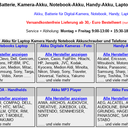
Batterie, Kamera-Akku, Notebook-Akku, Handy-Akku, Lapt
Akku, Batterie für Digital-Kamera, Notebook, Handy, Lap
Versandkostenfreie Lieferung ab 30,- Euro Bestellwert
(nur
Service + Abholung:
Montag + Freitag 9:00-13:00 + 15:30-18
Akku für Laptop Kamera Handy Notebook Akkuschrauber und Telefone
tebooks Laptop
Akku Digitale Kameras - Foto
Handy-
steller anzeigen
Alle Hersteller anzeigen
Alle Herstelle
Clevo, Dell, Gericom,
Canon, Casio, FujiFilm, Hitachi,
Alcatel, Ericsson
ens, HP,IBM, IPC,
HP, Jenoptik, JVC, Kodak,
Mitsubishi, Motoro
Lion, Medion, Mitac,
Kyocera, Medion Aldi, Minolta,
Nokia, Panasonic
msung, Sony, Targa,
Nikon, Sharp, Sony, Traveler,
Samsung, Sharp, 
, Vobis, Xeron ......
Universal, Yashica, Yakumo
Sony, Toshiba, Tr
hr
...... und viele mehr
...... und viele me
DA - Handhelds
Akku MP3 Player
Akku Fes
steller anzeigen
Alle Hersteller anzeigen
Alle Herstelle
R, COMPAQ, DELL,
AIWA, ARCHOS, AUDIOVOX,
AEG, ALCATEL, 
P, HTC, MITAC,
CREATIVE, JUKEBOX, LIDL,
AUDIOLINE, BIN
LM, QTEK, RIM,
NINTENDO, SENNHEISER,
GRUNDIG, HAGE
Y, T-MOBILE,
SONY
PANASONIC, SA
YAKUMO
STABO
ele mehr
...... und viele mehr
...... und viele me